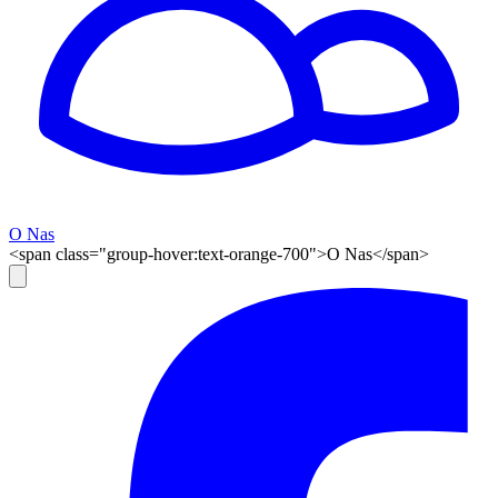
O Nas
<span class="group-hover:text-orange-700">O Nas</span>