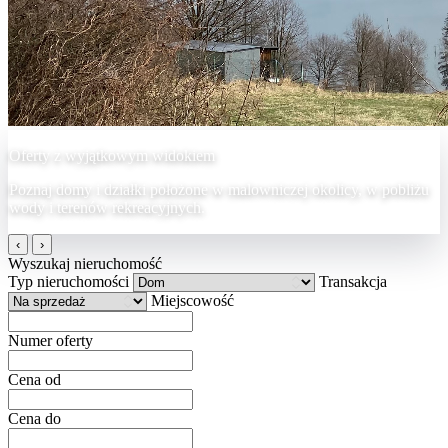
Oferty z wyjątkowym widokiem
Poznaj domy i działki położone w malowniczej okolicy, w pobliżu
wody i terenów rekreacyjnych.
‹
›
Wyszukaj nieruchomość
Typ nieruchomości
Transakcja
Miejscowość
Numer oferty
Cena od
Cena do