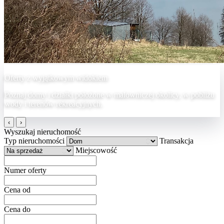
Oferty z wyjątkowym widokiem
Poznaj domy i działki położone w malowniczej okolicy, w pobliżu
wody i terenów rekreacyjnych.
‹
›
Wyszukaj nieruchomość
Typ nieruchomości
Transakcja
Miejscowość
Numer oferty
Cena od
Cena do