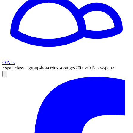
O Nas
<span class="group-hover:text-orange-700">O Nas</span>